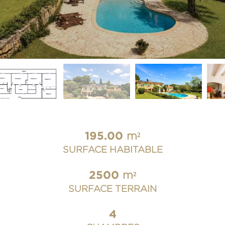
195.00
m²
SURFACE HABITABLE
2500
m²
SURFACE TERRAIN
4