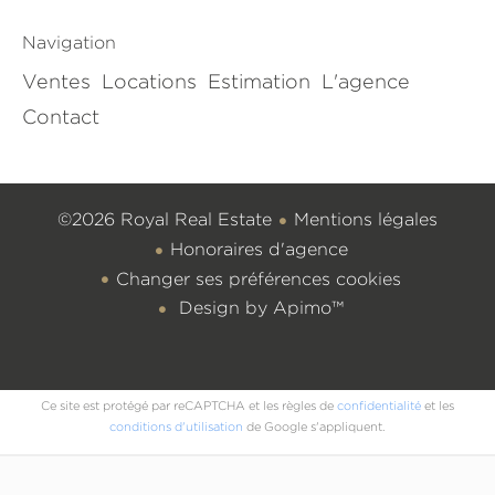
Navigation
Ventes
Locations
Estimation
L'agence
Contact
©2026 Royal Real Estate
Mentions légales
Honoraires d'agence
Changer ses préférences cookies
Design by
Apimo™
Ce site est protégé par reCAPTCHA et les règles de
confidentialité
et les
conditions d'utilisation
de Google s'appliquent.