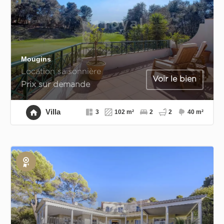
Mougins
Location saisonnière
Voir le bien
Prix sur demande
Villa
3
102 m²
2
2
40 m²
Exclusivité