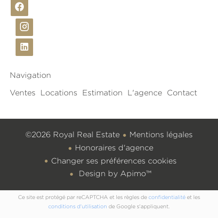
Navigation
Ventes
Locations
Estimation
L'agence
Contact
©2026 Royal Real Estate
Mentions légales
Honoraires d'agence
Changer ses préférences cookies
Design by
Apimo™
Ce site est protégé par reCAPTCHA et les règles de
confidentialité
et les
conditions d'utilisation
de Google s'appliquent.