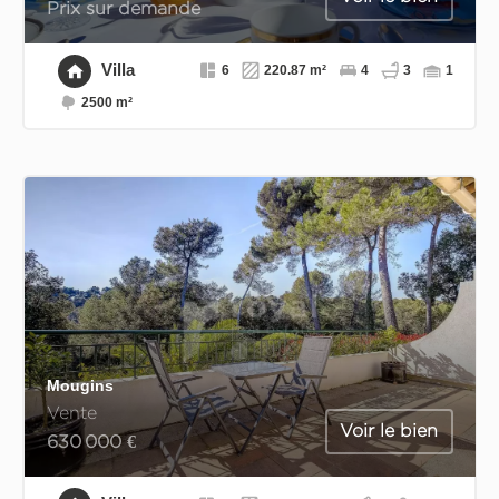
Prix sur demande
Villa
6
220.87 m²
4
3
1
2500 m²
Mougins
Vente
Voir le bien
630 000 €