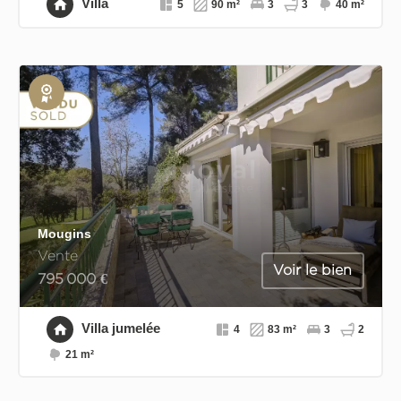
Villa
5
90 m²
3
3
40 m²
Exclusivité
Mougins
Vente
Voir le bien
795 000 €
Villa jumelée
4
83 m²
3
2
21 m²