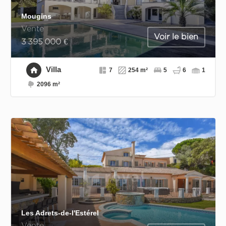
Mougins
Vente
Voir le bien
3 395 000 €
Villa
7
254 m²
5
6
1
2096 m²
Les Adrets-de-l'Estérel
Vente