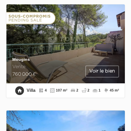
Mougins
Vente
Voir le bien
760 000 €
Villa
4
107 m²
2
2
1
45 m²