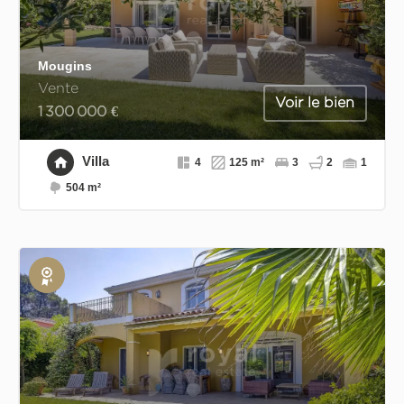
Mougins
Vente
Voir le bien
1 300 000 €
Villa
4
125 m²
3
2
1
504 m²
Exclusivité