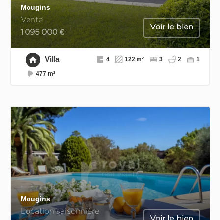
Mougins
Vente
Voir le bien
1 095 000 €
Villa
4
122 m²
3
2
1
477 m²
Mougins
Location saisonnière
Voir le bien