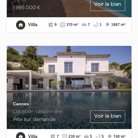
Voir le bien
1 995 000 €
Villa
9
370 m²
7
1
1867 m²
Cannes
Location saisonnière
Voir le bien
Prix sur demande
Villa
7
230 m²
5
5
740 m²