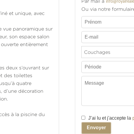
Par mail à
info@royalreale
Ou via notre formulair
finé et unique, avec
une vue panoramique sur
ieur, son espace salon
 ouverte entièrement
Couchages
es deux s’ouvrant sur
t des toilettes
jusqu’à quatre
, d’une décoration
ion.
ccès à la piscine du
J’ai lu et j'accepte la
Envoyer