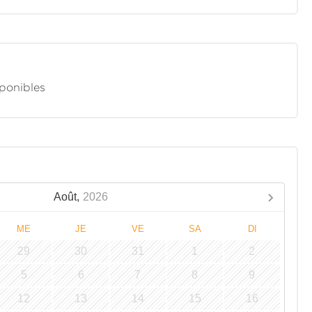
sponibles
Août,
2026
ME
JE
VE
SA
DI
29
30
31
1
2
5
6
7
8
9
12
13
14
15
16