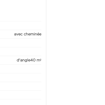
avec cheminée
d'angle
40 m²