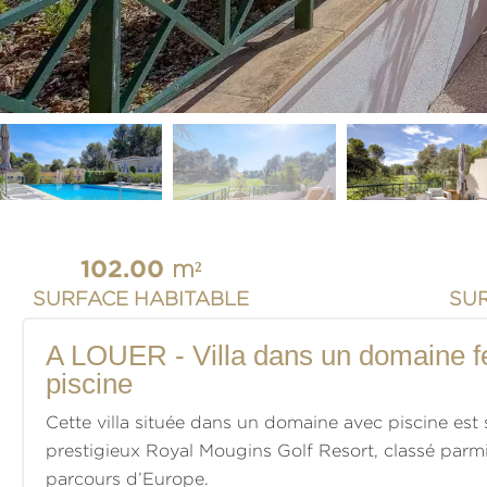
102.00
m²
SURFACE HABITABLE
SU
A LOUER - Villa dans un domaine 
piscine
Cette villa située dans un domaine avec piscine est
prestigieux Royal Mougins Golf Resort, classé parmi
parcours d’Europe.