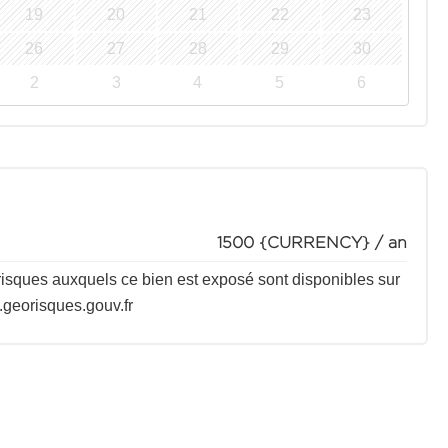
19
20
21
22
23
26
27
28
29
30
2
3
4
5
6
1500 {CURRENCY} / an
 risques auxquels ce bien est exposé sont disponibles sur
.georisques.gouv.fr