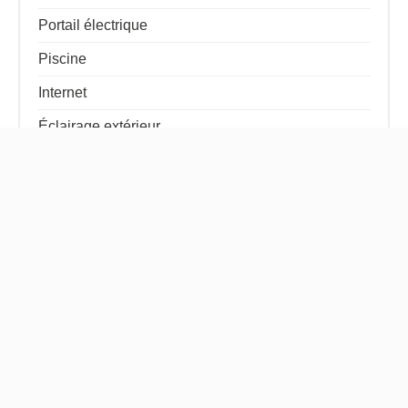
Portail électrique
Piscine
Internet
Éclairage extérieur
Golf
Fibre optique
Ce bien vous intéresse ?
Contactez-nous pour plus
d'informations ou visite